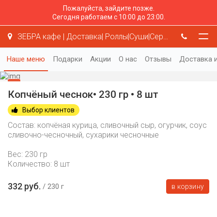
Пожалуйста, зайдите позже.
Сегодня работаем с 10:00 до 23:00.
ЗЕБРА кафе | Доставка| Роллы|Суши|Серая Зебра
Наше меню
Подарки
Акции
О нас
Отзывы
Доставка и
Копчёный чеснок• 230 гр • 8 шт
Выбор клиентов
Состав: копчёная курица, сливочный сыр, огурчик, соус
сливочно-чесночный, сухарики чесночные
Вес: 230 гр
Количество: 8 шт
332 руб.
230 г
в корзину