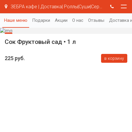
ЗЕБРА кафе | Доставка| Роллы|Суши|Серая Зебра
Наше меню
Подарки
Акции
О нас
Отзывы
Доставка и
Сок Фруктовый сад • 1 л
225 руб.
в корзину