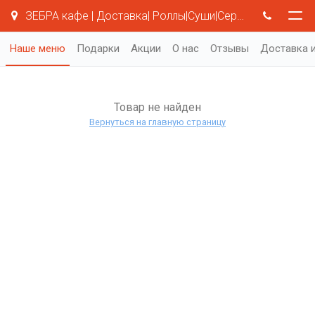
ЗЕБРА кафе | Доставка| Роллы|Суши|Серая Зебра
Наше меню
Подарки
Акции
О нас
Отзывы
Доставка и
Товар не найден
Вернуться на главную страницу